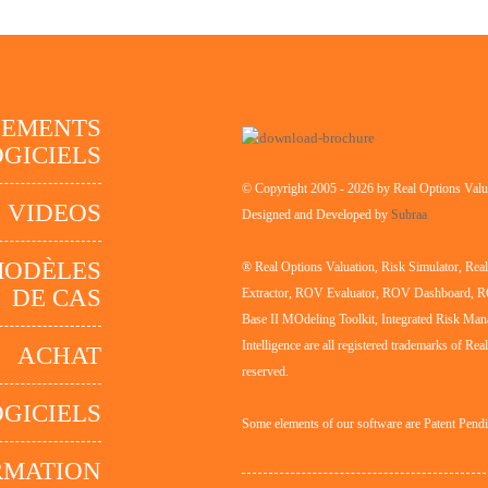
GEMENTS
GICIELS
© Copyright 2005 - 2026 by Real Options Valua
 VIDEOS
Designed and Developed by
Subraa
MODÈLES
® Real Options Valuation, Risk Simulator, Re
DE CAS
Extractor, ROV Evaluator, ROV Dashboard, 
Base II MOdeling Toolkit, Integrated Risk Man
Intelligence are all registered trademarks of Rea
ACHAT
reserved.
GICIELS
Some elements of our software are Patent Pend
RMATION