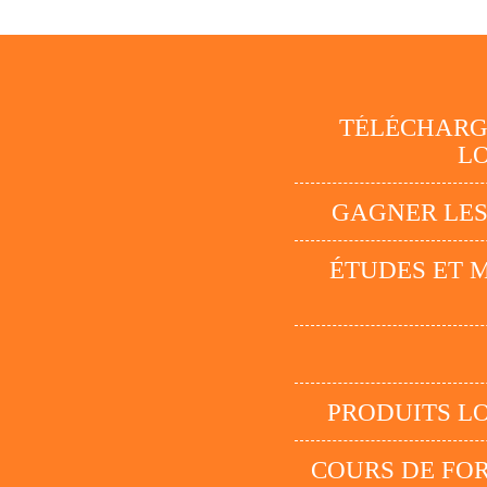
TÉLÉCHAR
LO
GAGNER LES
ÉTUDES ET 
PRODUITS LO
COURS DE FO