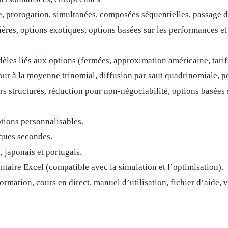
, prorogation, simultanées, composées séquentielles, passage d’é
cières, options exotiques, options basées sur les performances e
èles liés aux options (fermées, approximation américaine, tarifi
tour à la moyenne trinomial, diffusion par saut quadrinomiale, 
ers structurés, réduction pour non-négociabilité, options basées
tions personnalisables.
lques secondes.
, japonais et portugais.
taire Excel (compatible avec la simulation et l’optimisation).
rmation, cours en direct, manuel d’utilisation, fichier d’aide,