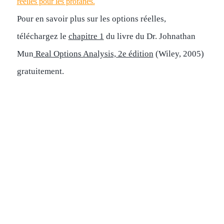
réelles pour les profanes.
Pour en savoir plus sur les options réelles,
téléchargez le
chapitre 1
du livre du Dr. Johnathan
Mun
Real Options Analysis, 2e édition
(Wiley, 2005)
gratuitement.
SERVICES DE
CRÉATION DE
MODÈLES
Nous fournissons des services de création de