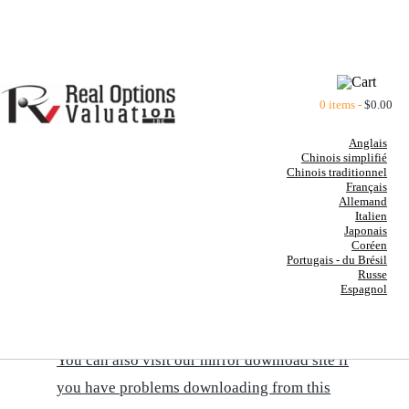
Aller
au
contenu
0 items -
$
0.00
Anglais
Chinois simplifié
Chinois traditionnel
Français
Allemand
Italien
BOOKS BY DR. JOHNATHAN
Japonais
Coréen
MUN
Portugais - du Brésil
Russe
Espagnol
CLICK HERE TO DOWNLOAD A PRINTABLE
VERSION OF THE BOOKS' SUMMARIES
You can also visit our mirror download site if
you have problems downloading from this