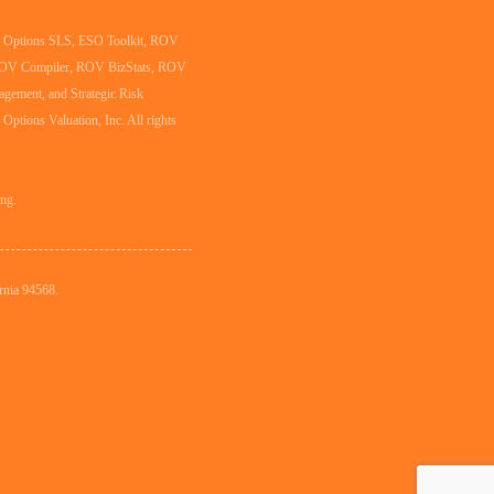
al Options SLS, ESO Toolkit, ROV
ROV Compiler, ROV BizStats, ROV
agement, and Strategic Risk
l Options Valuation, Inc. All rights
ing.
rnia 94568.