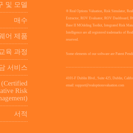
구 및 모델
® Real Options Valuation, Risk Simulator, Re
Extractor, ROV Evaluator, ROV Dashboard, 
매수
Base II MOdeling Toolkit, Integrated Risk Man
Intelligence are all registered trademarks of Rea
웨어 제품
reserved.
교육 과정
Some elements of our software are Patent Pend
담 서비스
4101-F Dublin Blvd., Suite 425, Dublin, Califo
Certified
email: support@realoptionsvaluation.com
ative Risk
agement)
서적