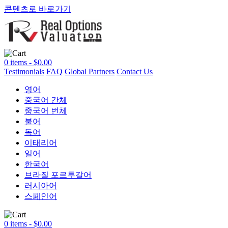
콘텐츠로 바로가기
0 items -
$
0.00
Testimonials
FAQ
Global Partners
Contact Us
영어
중국어 간체
중국어 번체
불어
독어
이태리어
일어
한국어
브라질 포르투갈어
러시아어
스페인어
0 items -
$
0.00