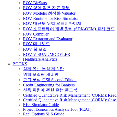
ROV BizStats
ROV 양이 많은 자료 광부
ROV Modeler 최적화 Valuator
ROV Runtime for Risk Simulator
ROV 대규모 위험 오프티마이저
ROV 소프트웨어 개발 장비 (SDK-OEM) 원시 코드
ROV Compiler
ROV Extractor and Evaluator
ROV 대쉬보드
ROV 웹 모델
ROV VISUAL MODELER
Healthcare Analytics
BOOKS
실제 옵션 분석 제 3 판
위험 모델링 제 3 판
고급 분석 모델 Second Edition
Credit Engineering for Bankers
신용 위험에 관한 은행 핸드북
Certified Quantitative Risk Management (CQRM): Read
Certified Quantitative Risk Management (CQRM): Case 
Risk Simulator Guide
Project Economics Analysis Tool (PEAT)
Real Options SLS Guide