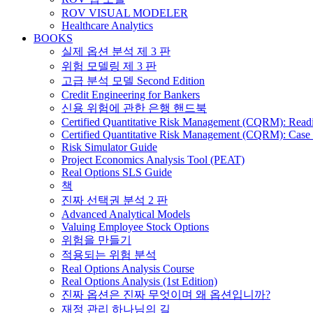
ROV VISUAL MODELER
Healthcare Analytics
BOOKS
실제 옵션 분석 제 3 판
위험 모델링 제 3 판
고급 분석 모델 Second Edition
Credit Engineering for Bankers
신용 위험에 관한 은행 핸드북
Certified Quantitative Risk Management (CQRM): Read
Certified Quantitative Risk Management (CQRM): Case 
Risk Simulator Guide
Project Economics Analysis Tool (PEAT)
Real Options SLS Guide
책
진짜 선택권 분석 2 판
Advanced Analytical Models
Valuing Employee Stock Options
위험을 만들기
적용되는 위험 분석
Real Options Analysis Course
Real Options Analysis (1st Edition)
진짜 옵션은 진짜 무엇이며 왜 옵션입니까?
재정 관리 하나님의 길