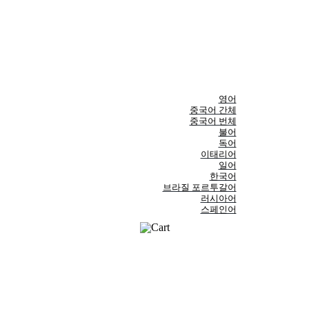
영어
중국어 간체
중국어 번체
불어
독어
이태리어
일어
한국어
브라질 포르투갈어
러시아어
스페인어