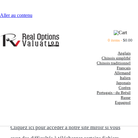
Aller au contenu
0 items -
$
0.00
Anglais
Chinois simplifié
Chinois traditionnel
Français
Allemand
Italien
Japonais
Conseil
Coréen
Portugais - du Brésil
Russe
Espagnol
Évaluation des options d'achat des employés (2004
FAS 123)
Cliquez ici pour accéder à notre site miroir si vous