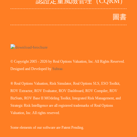
認證定量風險管理（CQRM）
圖書
© Copyright 2005 - 2026 by Real Options Valuation, Inc. All Rights Reserved.
Designed and Developed by
Subraa
® Real Options Valuation, Risk Simulator, Real Options SLS, ESO Toolkit,
ROV Extractor, ROV Evaluator, ROV Dashboard, ROV Compiler, ROV
BizStats, ROV Base II MOdeling Toolkit, Integrated Risk Management, and
Strategic Risk Intelligence are all registered trademarks of Real Options
Valuation, Inc. All rights reserved.
Some elements of our software are Patent Pending.