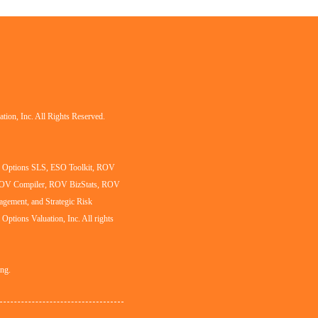
tion, Inc. All Rights Reserved.
al Options SLS, ESO Toolkit, ROV
ROV Compiler, ROV BizStats, ROV
agement, and Strategic Risk
l Options Valuation, Inc. All rights
ing.