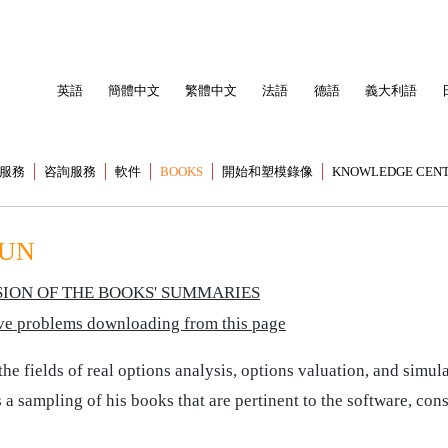
英語
簡體中文
繁體中文
法語
德語
義大利語
服務
咨詢服務
軟件
BOOKS
開始和塑模錄像
KNOWLEDGE CEN
MUN
ION OF THE BOOKS' SUMMARIES
have problems downloading from this page
 fields of real options analysis, options valuation, and simula
 a sampling of his books that are pertinent to the software, con