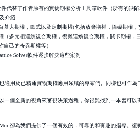
和介紹，該軟件代替了作者原有的實物期權分析工具箱軟件（所有的
以及介紹
百慕大期權，歐式以及定制期權(包括放棄期權，障礙期權，
權（多元相連續復合期權，復雜連續復合期權，關卡期權，三
你自己的奇異期權等）
tice Solver軟件逐步解決這些案例
也適用於已精通實物期權應用領域的專家們。同樣也可作為二
是以一個全新的視角來審視決策過程，你很難找到一本書可以
Mun卻為我們提供了一個有效的，可靠的和有趣的指導。復