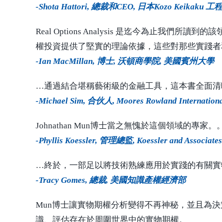
-Shota Hattori, 總裁和CEO, 日本Kozo Keikaku 
Real Options Analysis 是迄今為
權投資提供了堅實的理論依據，這些對那些實踐者
-Ian MacMillan, 博士, 沃頓商學院, 美國賓州大學
…通過結合堪稱藝術級的金融工具，這本書全面清
-Michael Sim, 合伙人, Moores Rowland Internatio
Johnathan Mun博士當之無愧於這個領域
-Phyllis Koessler, 管理總監, Koessler and Associat
…終於，一部足以將技術熟練應用於實踐的有關實
-Tracy Gomes, 總裁, 美國知識產權經濟部
Mun博士讓實物期權分析變得不再神秘，並且為
識、評估存在於周圍世界中的實物期權。