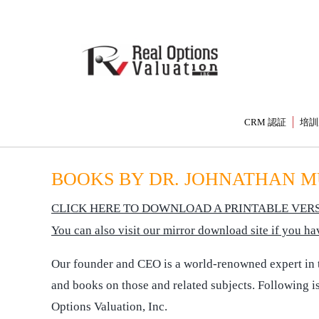
CRM 認証
培訓
BOOKS BY DR. JOHNATHAN 
CLICK HERE TO DOWNLOAD A PRINTABLE VERS
You can also visit our mirror download site if you 
Our founder and CEO is a world-renowned expert in the
and books on those and related subjects. Following is
Options Valuation, Inc.