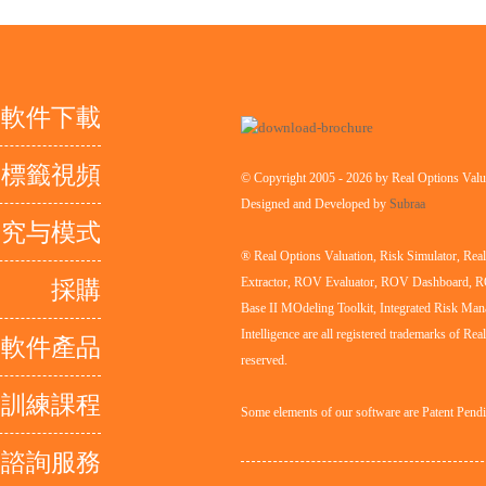
軟件下載
取標籤視頻
© Copyright 2005 - 2026 by Real Options Valua
Designed and Developed by
Subraa
研究与模式
® Real Options Valuation, Risk Simulator, Re
Extractor, ROV Evaluator, ROV Dashboard, 
採購
Base II MOdeling Toolkit, Integrated Risk Man
Intelligence are all registered trademarks of Rea
軟件產品
reserved.
訓練課程
Some elements of our software are Patent Pend
諮詢服務