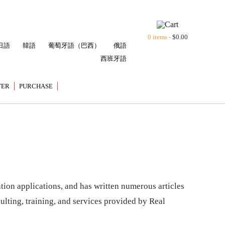
0 items -
$
0.00
日語
韓語
葡萄牙語（巴西）
俄語
西班牙語
TER
PURCHASE
tion applications, and has written numerous articles
sulting, training, and services provided by Real