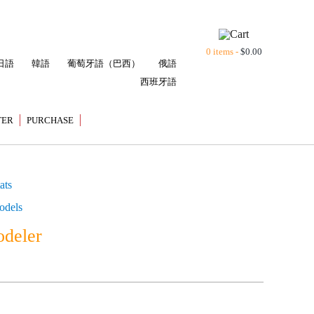
0 items -
$
0.00
日語
韓語
葡萄牙語（巴西）
俄語
西班牙語
TER
PURCHASE