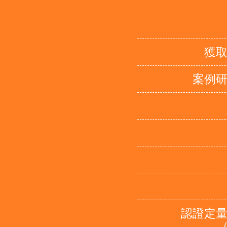
獲
案例
認證定
（