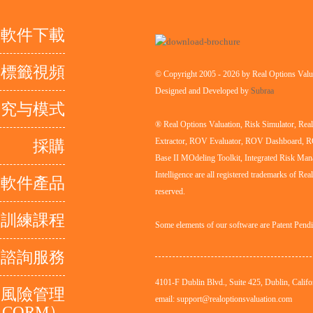
軟件下載
取標籤視頻
© Copyright 2005 - 2026 by Real Options Valua
Designed and Developed by
Subraa
研究与模式
® Real Options Valuation, Risk Simulator, Re
Extractor, ROV Evaluator, ROV Dashboard, 
採購
Base II MOdeling Toolkit, Integrated Risk Man
Intelligence are all registered trademarks of Rea
軟件產品
reserved.
訓練課程
Some elements of our software are Patent Pend
諮詢服務
4101-F Dublin Blvd., Suite 425, Dublin, Califo
量風險管理
email: support@realoptionsvaluation.com
CQRM）