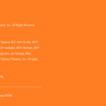
tion, Inc. All Rights Reserved.
al Options SLS, ESO Toolkit, ROV
ROV Compiler, ROV BizStats, ROV
agement, and Strategic Risk
l Options Valuation, Inc. All rights
ing.
rnia 94568.