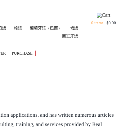
0 items -
$
0.00
日語
韓語
葡萄牙語（巴西）
俄語
西班牙語
TER
PURCHASE
tion applications, and has written numerous articles
sulting, training, and services provided by Real