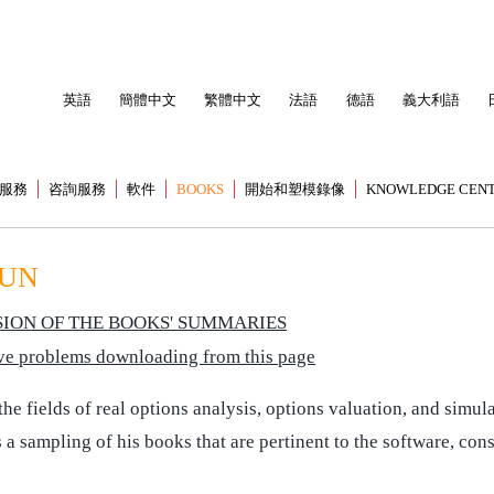
英語
簡體中文
繁體中文
法語
德語
義大利語
服務
咨詢服務
軟件
BOOKS
開始和塑模錄像
KNOWLEDGE CEN
MUN
ION OF THE BOOKS' SUMMARIES
have problems downloading from this page
 fields of real options analysis, options valuation, and simula
 a sampling of his books that are pertinent to the software, con