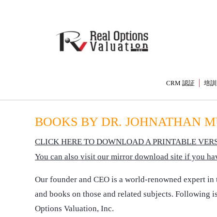
CRM 認証
培訓
BOOKS BY DR. JOHNATHAN 
CLICK HERE TO DOWNLOAD A PRINTABLE VERS
You can also visit our mirror download site if you 
Our founder and CEO is a world-renowned expert in the
and books on those and related subjects. Following is
Options Valuation, Inc.