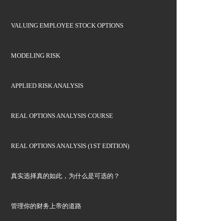
VALUING EMPLOYEE STOCK OPTIONS
MODELING RISK
APPLIED RISK ANALYSIS
REAL OPTIONS ANALYSIS COURSE
REAL OPTIONS ANALYSIS (1ST EDITION)
真实选择真的如此，为什么是可选的？
管理你的财务上帝的道路