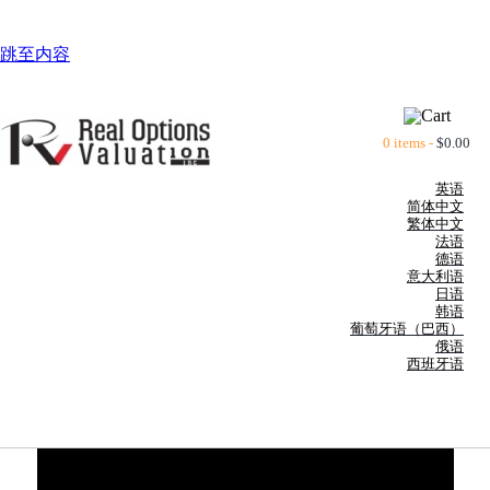
跳至内容
0 items -
$
0.00
英语
简体中文
繁体中文
法语
德语
意大利语
日语
韩语
葡萄牙语（巴西）
俄语
西班牙语