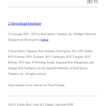
图书
© Copyright 2005 - 2026 by Real Options Valuation, Inc. All Rights Reserved.
Designed and Developed by
Subraa
® Real Options Valuation, Risk Simulator, Real Options SLS, ESO Toolkit,
ROV Extractor, ROV Evaluator, ROV Dashboard, ROV Compiler, ROV
BizStats, ROV Base II MOdeling Toolkit, Integrated Risk Management, and
Strategic Risk Intelligence are all registered trademarks of Real Options
Valuation, Inc. All rights reserved.
Some elements of our software are Patent Pending.
4101-F Dublin Blvd., Suite 425, Dublin, California 94568.