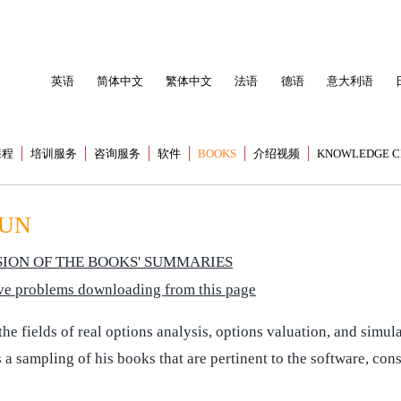
英语
简体中文
繁体中文
法语
德语
意大利语
课程
培训服务
咨询服务
软件
BOOKS
介绍视频
KNOWLEDGE C
MUN
ION OF THE BOOKS' SUMMARIES
have problems downloading from this page
 fields of real options analysis, options valuation, and simula
 a sampling of his books that are pertinent to the software, con