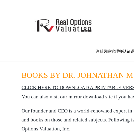
注册风险管理师认证
BOOKS BY DR. JOHNATHAN 
CLICK HERE TO DOWNLOAD A PRINTABLE VERS
You can also visit our mirror download site if you 
Our founder and CEO is a world-renowned expert in the
and books on those and related subjects. Following is
Options Valuation, Inc.