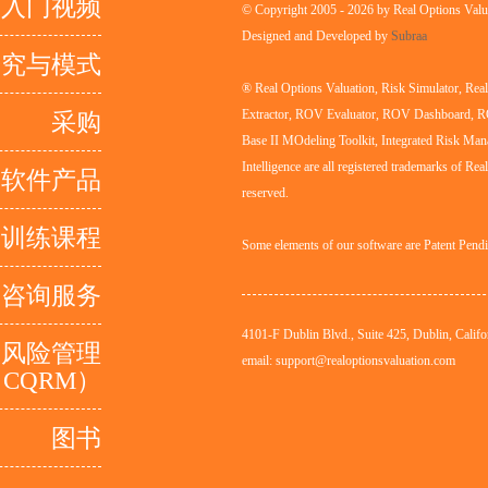
入门视频
© Copyright 2005 - 2026 by Real Options Valua
Designed and Developed by
Subraa
研究与模式
® Real Options Valuation, Risk Simulator, Re
Extractor, ROV Evaluator, ROV Dashboard, 
采购
Base II MOdeling Toolkit, Integrated Risk Man
Intelligence are all registered trademarks of Rea
软件产品
reserved.
训练课程
Some elements of our software are Patent Pend
咨询服务
4101-F Dublin Blvd., Suite 425, Dublin, Califo
量风险管理
email: support@realoptionsvaluation.com
CQRM）
图书