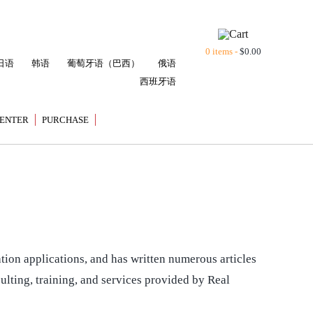
0 items -
$
0.00
日语
韩语
葡萄牙语（巴西）
俄语
西班牙语
ENTER
PURCHASE
tion applications, and has written numerous articles
sulting, training, and services provided by Real