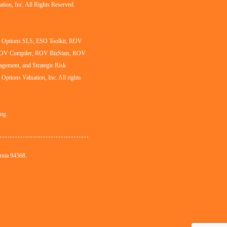
tion, Inc. All Rights Reserved.
al Options SLS, ESO Toolkit, ROV
ROV Compiler, ROV BizStats, ROV
agement, and Strategic Risk
l Options Valuation, Inc. All rights
ing.
rnia 94568.