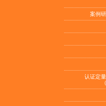
案例
认证定
（