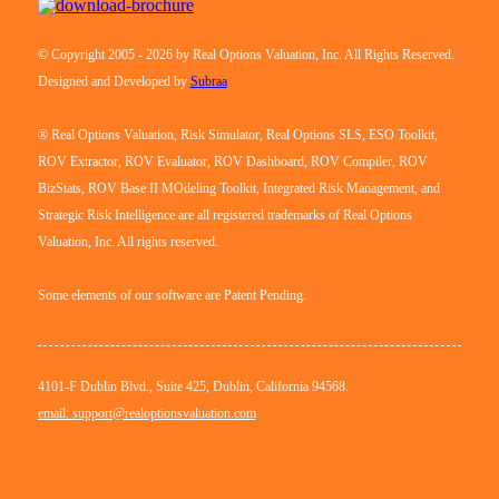
© Copyright 2005 - 2026 by Real Options Valuation, Inc. All Rights Reserved.
Designed and Developed by
Subraa
® Real Options Valuation, Risk Simulator, Real Options SLS, ESO Toolkit,
ROV Extractor, ROV Evaluator, ROV Dashboard, ROV Compiler, ROV
BizStats, ROV Base II MOdeling Toolkit, Integrated Risk Management, and
Strategic Risk Intelligence are all registered trademarks of Real Options
Valuation, Inc. All rights reserved.
Some elements of our software are Patent Pending.
4101-F Dublin Blvd., Suite 425, Dublin, California 94568.
email: support@realoptionsvaluation.com