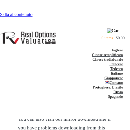
Salta al contenuto
0 items -
$
0.00
Inglese
Cinese semplificato
Cinese tradizionale
Francese
Tedesco
Italiano
BOOKS BY DR. JOHNATHAN
Giapponese
Coreano
MUN
Portoghese, Brasile
Russo
Spagnolo
CLICK HERE TO DOWNLOAD A PRINTABLE
VERSION OF THE BOOKS' SUMMARIES
You can also visit our mirror download site if
you have problems downloading from this