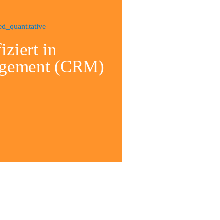
iziert in
agement (CRM)