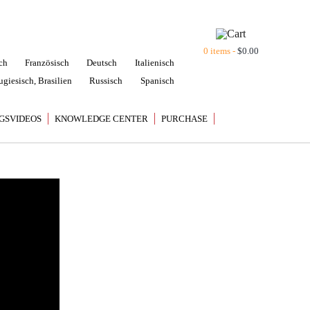
0 items -
$
0.00
ch
Französisch
Deutsch
Italienisch
ugiesisch, Brasilien
Russisch
Spanisch
EGSVIDEOS
KNOWLEDGE CENTER
PURCHASE