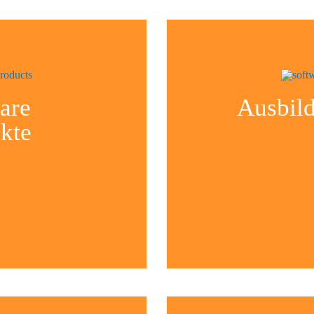
are
Ausbil
kte