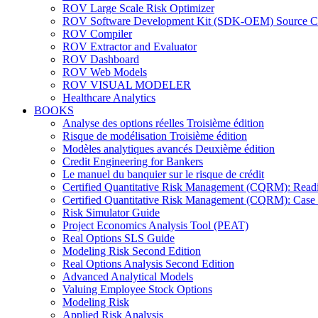
ROV Large Scale Risk Optimizer
ROV Software Development Kit (SDK-OEM) Source C
ROV Compiler
ROV Extractor and Evaluator
ROV Dashboard
ROV Web Models
ROV VISUAL MODELER
Healthcare Analytics
BOOKS
Analyse des options réelles Troisième édition
Risque de modélisation Troisième édition
Modèles analytiques avancés Deuxième édition
Credit Engineering for Bankers
Le manuel du banquier sur le risque de crédit
Certified Quantitative Risk Management (CQRM): Read
Certified Quantitative Risk Management (CQRM): Case 
Risk Simulator Guide
Project Economics Analysis Tool (PEAT)
Real Options SLS Guide
Modeling Risk Second Edition
Real Options Analysis Second Edition
Advanced Analytical Models
Valuing Employee Stock Options
Modeling Risk
Applied Risk Analysis