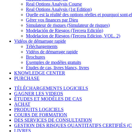
Real Options Analysis Course
Real Options Analysis (1st Edition)
Quelle est la réalité des options réelles et pourquoi sont-el
Gérer vos finances par Dieu
Simulateur de risques (Simulateur de risques)
Modelación de Riesgos (Tercera Edición)
Modelacion de Riesgos (Tercera Edicion, VOL. 2)
Vidéos de démarrage rapide
Téléchargements
Vidéos de démarrage rapide
Brochures
Exemples de modèles gratuits
Études de cas, livres blancs, livres
KNOWLEDGE CENTER
PURCHASE
TÉLÉCHARGEMENTS LOGICIELS
GAGNER LES VIDEOS
ÉTUDES ET MODÈLES DE CAS
ACHAT
PRODUITS LOGICIELS
COURS DE FORMATION
DES SERVICES DE CONSULTATION
GESTION DES RISQUES QUANTITATIFS CERTIFIÉS (
LIVRES