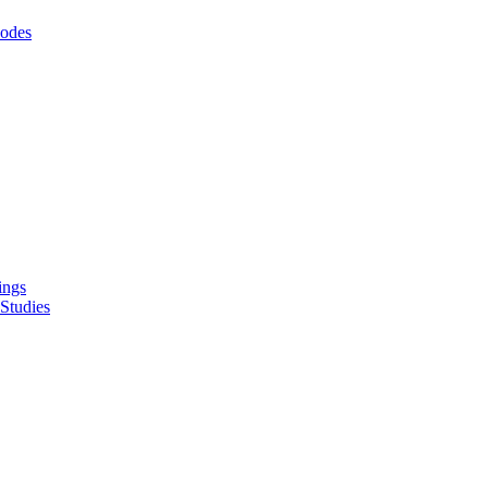
odes
ings
Studies