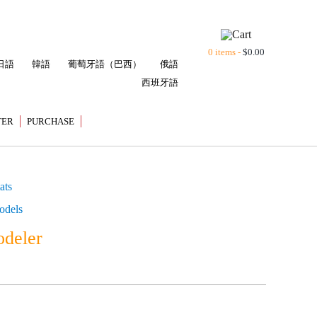
0 items -
$
0.00
日語
韓語
葡萄牙語（巴西）
俄語
西班牙語
TER
PURCHASE