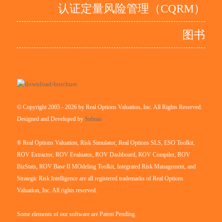
认证定量风险管理（CQRM）
图书
© Copyright 2005 - 2026 by Real Options Valuation, Inc. All Rights Reserved.
Designed and Developed by
Subraa
® Real Options Valuation, Risk Simulator, Real Options SLS, ESO Toolkit,
ROV Extractor, ROV Evaluator, ROV Dashboard, ROV Compiler, ROV
BizStats, ROV Base II MOdeling Toolkit, Integrated Risk Management, and
Strategic Risk Intelligence are all registered trademarks of Real Options
Valuation, Inc. All rights reserved.
Some elements of our software are Patent Pending.