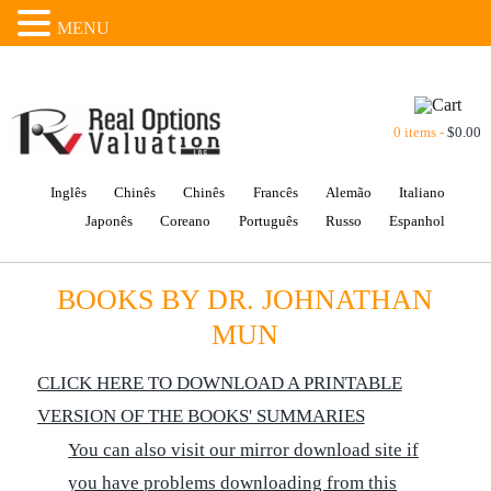
MENU
0 items -
$
0.00
Inglês
Chinês
Chinês
Francês
Alemão
Italiano
Japonês
Coreano
Português
Russo
Espanhol
BOOKS BY DR. JOHNATHAN
MUN
CLICK HERE TO DOWNLOAD A PRINTABLE
VERSION OF THE BOOKS' SUMMARIES
You can also visit our mirror download site if
you have problems downloading from this