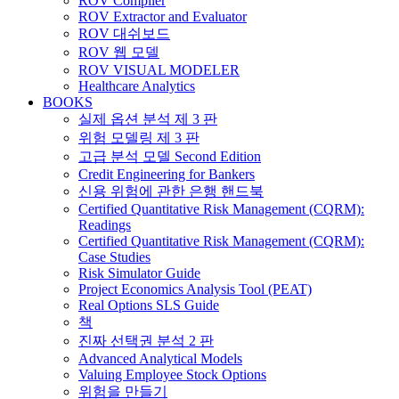
ROV Compiler
ROV Extractor and Evaluator
ROV 대쉬보드
ROV 웹 모델
ROV VISUAL MODELER
Healthcare Analytics
BOOKS
실제 옵션 분석 제 3 판
위험 모델링 제 3 판
고급 분석 모델 Second Edition
Credit Engineering for Bankers
신용 위험에 관한 은행 핸드북
Certified Quantitative Risk Management (CQRM):
Readings
Certified Quantitative Risk Management (CQRM):
Case Studies
Risk Simulator Guide
Project Economics Analysis Tool (PEAT)
Real Options SLS Guide
책
진짜 선택권 분석 2 판
Advanced Analytical Models
Valuing Employee Stock Options
위험을 만들기