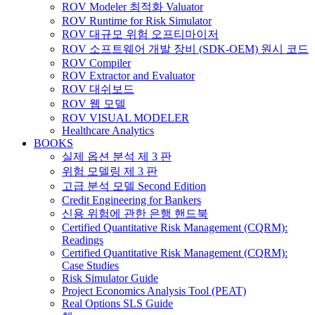
ROV Modeler 최적화 Valuator
ROV Runtime for Risk Simulator
ROV 대규모 위험 오프티마이저
ROV 소프트웨어 개발 장비 (SDK-OEM) 원시 코드
ROV Compiler
ROV Extractor and Evaluator
ROV 대쉬보드
ROV 웹 모델
ROV VISUAL MODELER
Healthcare Analytics
BOOKS
실제 옵션 분석 제 3 판
위험 모델링 제 3 판
고급 분석 모델 Second Edition
Credit Engineering for Bankers
신용 위험에 관한 은행 핸드북
Certified Quantitative Risk Management (CQRM):
Readings
Certified Quantitative Risk Management (CQRM):
Case Studies
Risk Simulator Guide
Project Economics Analysis Tool (PEAT)
Real Options SLS Guide