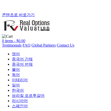
콘텐츠로 바로가기
0 items -
$
0.00
Testimonials
FAQ
Global Partners
Contact Us
영어
중국어 간체
중국어 번체
불어
독어
이태리어
일어
한국어
브라질 포르투갈어
러시아어
스페인어