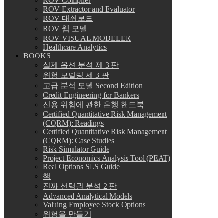
ROV Compiler
ROV Extractor and Evaluator
ROV 대쉬보드
ROV 웹 모델
ROV VISUAL MODELER
Healthcare Analytics
BOOKS
실제 옵션 분석 제 3 판
위험 모델링 제 3 판
고급 분석 모델 Second Edition
Credit Engineering for Bankers
신용 위험에 관한 은행 핸드북
Certified Quantitative Risk Management
(CQRM): Readings
Certified Quantitative Risk Management
(CQRM): Case Studies
Risk Simulator Guide
Project Economics Analysis Tool (PEAT)
Real Options SLS Guide
책
진짜 선택권 분석 2 판
Advanced Analytical Models
Valuing Employee Stock Options
위험을 만들기