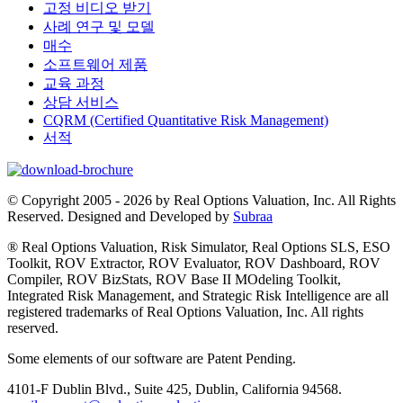
고정 비디오 받기
사례 연구 및 모델
매수
소프트웨어 제품
교육 과정
상담 서비스
CQRM (Certified Quantitative Risk Management)
서적
© Copyright 2005 - 2026 by Real Options Valuation, Inc. All Rights
Reserved. Designed and Developed by
Subraa
® Real Options Valuation, Risk Simulator, Real Options SLS, ESO
Toolkit, ROV Extractor, ROV Evaluator, ROV Dashboard, ROV
Compiler, ROV BizStats, ROV Base II MOdeling Toolkit,
Integrated Risk Management, and Strategic Risk Intelligence are all
registered trademarks of Real Options Valuation, Inc. All rights
reserved.
Some elements of our software are Patent Pending.
4101-F Dublin Blvd., Suite 425, Dublin, California 94568.