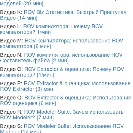
моделей
{20 мин}
Видео K:
ROV Biz Статистика: Быстрый Приступая
Видео
{14 мин}
Видео L:
ROV компилятора: Почему ROV
компилятора?
1/мин
Видео M:
ROV компилятора: использование ROV
компилятора
{8 мин}
Видео N:
ROV компилятора: использование ROV
Составитель файла
{2 мин}
Видео O:
ROV Extractor & оценщика: Почему ROV
компилятора?
{1/мин}
Видео P:
ROV Extractor & оценщика: Использование
ROV Extractor
{3} мин
Видео Q:
ROV Extractor & оценщика: Использование
ROV оценщика
{6 мин}
Видео R:
ROV Modeler Suite: Зачем использовать
ROV Modeler?
{7 мин}
Видео S:
ROV Modeler Suite: Использование ROV
Modeler
{12 мин}