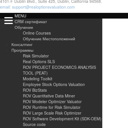
4101-F Dublin Blvd., Suite 425, Dublin, California 94568.
email: support@realoptionsvaluation.com
MENU
CRM сертификат
Обучение
Online Courses
Обучение Местоположений
Консалтинг
Программы
Risk Simulator
Real Options SLS
ROV PROJECT ECONOMICS ANALYSIS
TOOL (PEAT)
Modeling Toolkit
Employee Stock Options Valuation
ROV BizStats
ROV Quantitative Data Miner
ROV Modeler Optimizer Valuator
ROV Runtime for Risk Simulator
ROV Large Scale Risk Optimizer
ROV Software Development Kit (SDK-OEM)
Source code