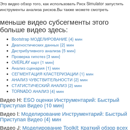
Это видео обзор того, как использовать Риск Simulator запустить
инструменты анализа рисков.Вы также можете смотреть
меньше видео субсегменты этого
больше видео здесь:
Bootstrap МОДЕЛИРОВАНИЕ {4} мин
Диагностических данных {2} мин
Дистрибутивного анализа {5 мин}
Проверка гипотез {3 мин}
OVERLAY карт {1 мин}
Анализ сценария {1} мин
СЕГМЕНТАЦИЯ КЛАСТЕРИЗАЦИИ {1} мин
АНАЛИЗ ЧУВСТВИТЕЛЬНОСТИ {2} мин
СТАТИСТИЧЕСКИЙ АНАЛИЗ {2} мин
TORNADO АНАЛИЗ {4} мин
Видео H:
ESO оценки Инструментарий: Быстрый
Приступая Видео
{10 мин}
Видео I:
Моделирование Инструментарий: Быстрый
Приступая Видео
{4} мин
Видео J:
Моделирование Toolkit: Краткий обзор всех