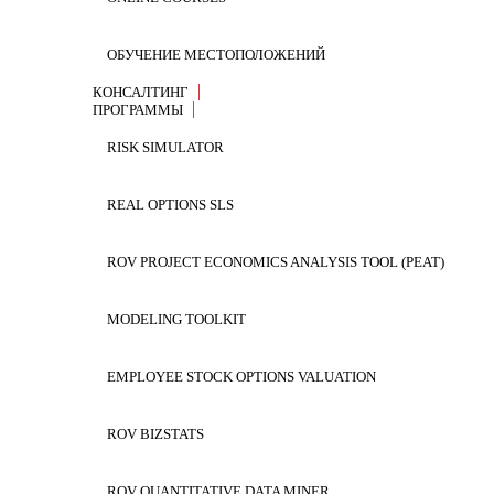
purchased (license information required to install th
started in using our software, as well as sample Exce
ОБУЧЕНИЕ МЕСТОПОЛОЖЕНИЙ
КОНСАЛТИНГ
ЗАГРУЗКА ПРОГРАММНОГО 
ПРОГРАММЫ
RISK SIMULATOR
REAL OPTIONS SLS
Загрузка программного обеспечения: Ri
(Английский, французский, немецкий, итальянский
ROV PROJECT ECONOMICS ANALYSIS TOOL (PEAT)
MODELING TOOLKIT
Полная версия и демо-версия:
EMPLOYEE STOCK OPTIONS VALUATION
Скачать риска Simulator 2014 программное обесп
ROV BIZSTATS
Скачать риска Simulator 2014 программное обеспе
ROV QUANTITATIVE DATA MINER