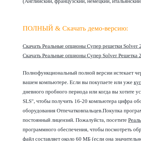
(Английский, французский, немецкий, итальянский
MODELACION DE RIESGOS (TERCERA EDICION, VOL. 2)
ПОЛНЫЙ & Скачать демо-версию:
Скачать Реальные опционы Супер решетки Solver 
Скачать Реальные опционы Супер Solver Решетка 2
Полнофункциональный полной версии истекает чер
вашем компьютере. Если вы покупаете или уже
ку
дневного пробного периода или когда вы хотите у
SLS", чтобы получить 16-20 компьютера цифра об
оборудования Отпечатковпальцев.Покупка програм
постоянный лицензий. Пожалуйста, посетите
Реал
программного обеспечения, чтобы посмотреть обр
файл составляет около 60 МБ (если она значительн