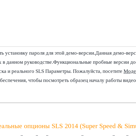
: МОДЕЛИРОВАНИЕ ИНСТРУМЕНТАРИЙ 2014 (Ба
Базель II Моделирование Toolkit) имеет более 800 функций 
ий
модели, здесь или
скачать нефункциональные версии DEM
ь установку пароля для этой демо-версии.Данная демо-верс
х в данном руководстве.Функциональные пробные версии до
ска и реального SLS Параметры. Пожалуйста, посетите
Моде
​​ПОЧЕМУ ОНИ ЯВЛЯЮТСЯ НЕОБЯЗАТЕЛЬНЫМИ?
беспечения, чтобы посмотреть образец началу работы видео
еальные опционы SLS 2014 (Super Speed & Simu