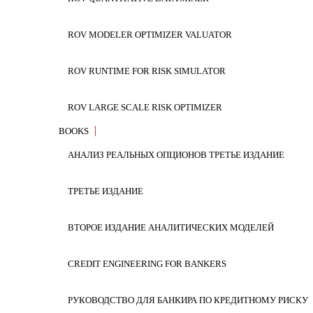
Это полная версия программного обеспечения, кот
пользования программным обеспечением.
Удалитe 
ROV MODELER OPTIMIZER VALUATOR
Чтобы окончательно разблокировать программу и
ROV RUNTIME FOR RISK SIMULATOR
обеспечения, запуститеExcel,нажмите на
Excel
を
програмой Hardware ID состоящий ис 16 до 20 ци
ROV LARGE SCALE RISK OPTIMIZER
файл лицензии. СохранитеСохраните этот файл на 
BOOKS
ROV SOFTWARE DEVELOPMENT KIT (SDK-OEM) SOURCE 
компьютеру на местоположение этого файла; перез
АНАЛИЗ РЕАЛЬНЫХ ОПЦИОНОВ ТРЕТЬЕ ИЗДАНИЕ
ROV COMPILER
ТРЕТЬЕ ИЗДАНИЕ
СИСТЕМНЫЕ ТРЕБОВАНИЯ, F
ROV EXTRACTOR AND EVALUATOR
ВТОРОЕ ИЗДАНИЕ АНАЛИТИЧЕСКИХ МОДЕЛЕЙ
Windows XP, Vista (32 и 64 бит), Windows 7 (32 
ROV DASHBOARD
CREDIT ENGINEERING FOR BANKERS
Microsoft Excel XP, 2003, 2007, или 2010 (32 би
ROV WEB MODELS
РУКОВОДСТВО ДЛЯ БАНКИРА ПО КРЕДИТНОМУ РИСКУ
1 Гб оперативной памяти (2 Гб минимум реком