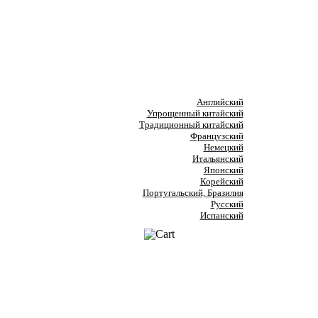
Английский
Упрощенный китайский
Традиционный китайский
Французский
Немецкий
Итальянский
Японский
Корейский
Португальский, Бразилия
Русский
Испанский
have problems downloading from this page
nter. Here you will be able to download trial versions of our s