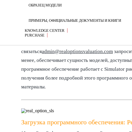
VALUING EMPLOYEE STOCK OPTIONS
ОБРАЗЕЦ МОДЕЛИ
MODELING RISK
ПРИМЕРЫ, ОФИЦИАЛЬНЫЕ ДОКУМЕНТЫ И КНИГИ
Загрузка программного обеспечения
KNOWLEDGE CENTER
APPLIED RISK ANALYSIS
Программное обеспечение моделирования Toolkit (
PURCHASE
моделирования. Вы можете
скачать список функц
REAL OPTIONS ANALYSIS COURSE
связаться
admin@realoptionsvaluation.com
запросит
менее, обеспечивает сущность моделей, доступны
REAL OPTIONS ANALYSIS (1ST EDITION)
программное обеспечение работает с Simulator ри
ЧТО НАСТОЛЬКО РЕАЛЬНО О РЕАЛЬНЫХ ВАРИАНТАХ И 
получения более подробной этого программного о
материалы.
УПРАВЛЕНИЕ ФИНАНСАМИ БОЖИЙ ПУТЬ
СИМУЛЯТОР РИСКОВ (SIMULADOR DE RIESGO)
Загрузка программного обеспечения: Р
MODELACIÓN DE RIESGOS (TERCERA EDICIÓN)