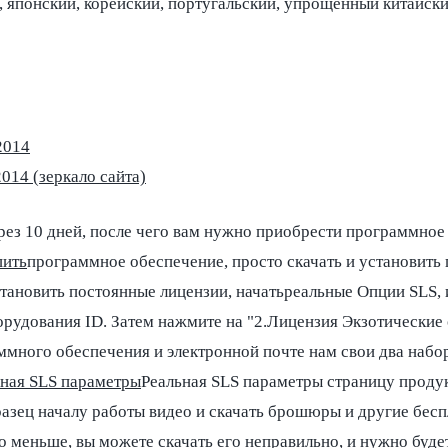
, японский, корейский, португальский, упрощенный китайски
2014
014 (зеркало сайта)
ез 10 дней, после чего вам нужно приобрести программное
пить
программное обеспечение, просто скачать и установить
становить постоянные лицензии, начатьреальные Опции SLS,
орудования ID. Затем нажмите на "2.Лицензия Экзотические
много обеспечения и электронной почте нам свои два наб
ьная SLS параметры
Реальная SLS параметры страницу продук
азец началу работы видео и скачать брошюры и другие бес
о меньше, вы можете скачать его неправильно, и нужно буде