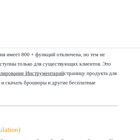
зель II ToolKit)
и инструментов, а также 300 Excel / SLS шаблонов
O здесь
но знайте, что сначала нужно
ия имеет 800 + функций отключена, но тем не
ступны только для существующих клиентов. Это
лирование Инструментарий
страницу продукта для
 и скачать брошюры и другие бесплатные
lation)