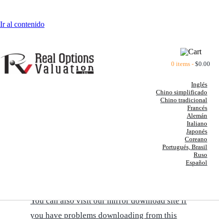
Ir al contenido
0 items -
$
0.00
Inglés
Chino simplificado
Chino tradicional
Francés
Alemán
Italiano
BOOKS BY DR. JOHNATHAN
Japonés
Coreano
MUN
Portugués, Brasil
Ruso
Español
CLICK HERE TO DOWNLOAD A PRINTABLE
VERSION OF THE BOOKS' SUMMARIES
You can also visit our mirror download site if
you have problems downloading from this