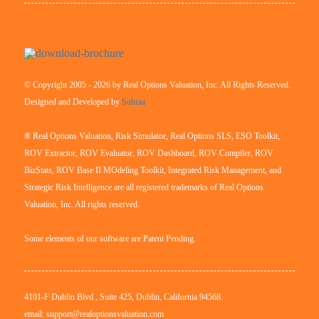
© Copyright 2005 - 2026 by Real Options Valuation, Inc. All Rights Reserved.
Designed and Developed by
Subraa
® Real Options Valuation, Risk Simulator, Real Options SLS, ESO Toolkit,
ROV Extractor, ROV Evaluator, ROV Dashboard, ROV Compiler, ROV
BizStats, ROV Base II MOdeling Toolkit, Integrated Risk Management, and
Strategic Risk Intelligence are all registered trademarks of Real Options
Valuation, Inc. All rights reserved.
Some elements of our software are Patent Pending.
4101-F Dublin Blvd., Suite 425, Dublin, California 94568.
email: support@realoptionsvaluation.com