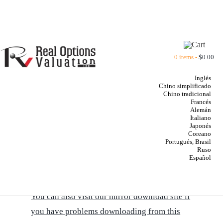
Ir
al
contenido
0 items -
$
0.00
Inglés
Chino simplificado
Chino tradicional
Francés
Alemán
Italiano
BOOKS BY DR. JOHNATHAN
Japonés
Coreano
MUN
Portugués, Brasil
Ruso
Español
CLICK HERE TO DOWNLOAD A PRINTABLE
VERSION OF THE BOOKS' SUMMARIES
You can also visit our mirror download site if
you have problems downloading from this