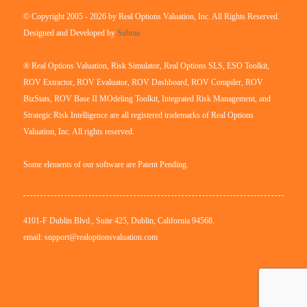
© Copyright 2005 - 2026 by Real Options Valuation, Inc. All Rights Reserved.
Designed and Developed by
Subraa
® Real Options Valuation, Risk Simulator, Real Options SLS, ESO Toolkit,
ROV Extractor, ROV Evaluator, ROV Dashboard, ROV Compiler, ROV
BizStats, ROV Base II MOdeling Toolkit, Integrated Risk Management, and
Strategic Risk Intelligence are all registered trademarks of Real Options
Valuation, Inc. All rights reserved.
Some elements of our software are Patent Pending.
4101-F Dublin Blvd., Suite 425, Dublin, California 94568.
email: support@realoptionsvaluation.com