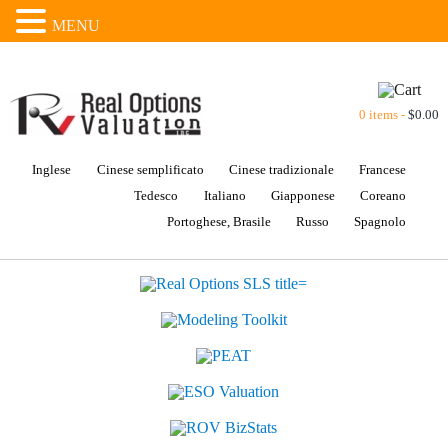
MENU
0 items -
$
0.00
Inglese
Cinese semplificato
Cinese tradizionale
Francese
Tedesco
Italiano
Giapponese
Coreano
Portoghese, Brasile
Russo
Spagnolo