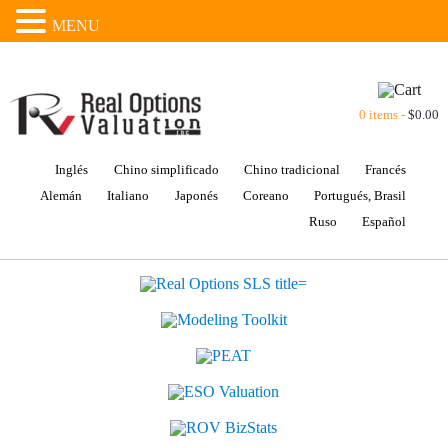
MENU
0 items -
$
0.00
Inglés
Chino simplificado
Chino tradicional
Francés
Alemán
Italiano
Japonés
Coreano
Portugués, Brasil
Ruso
Español