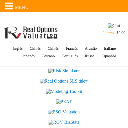
MENU
0 items -
$
0.00
Inglês
Chinês
Chinês
Francês
Alemão
Italiano
Japonês
Coreano
Português
Russo
Espanhol